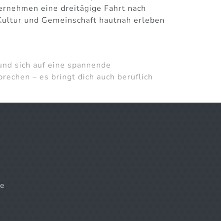
ernehmen eine dreitägige Fahrt nach
, Kultur und Gemeinschaft hautnah erleben
 und sich auf eine spannende
prechen – es bringt dich auch beruflich
e