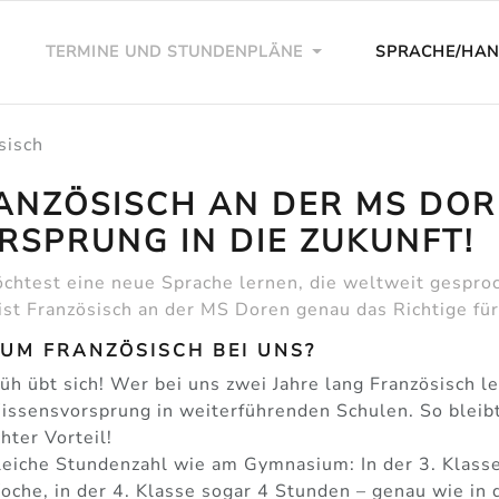
TERMINE UND STUNDENPLÄNE
SPRACHE/HA
sisch
ANZÖSISCH AN DER MS DOR
RSPRUNG IN DIE ZUKUNFT!
chtest eine neue Sprache lernen, die weltweit gesproch
ist Französisch an der MS Doren genau das Richtige für
UM FRANZÖSISCH BEI UNS?
üh übt sich! Wer bei uns zwei Jahre lang Französisch le
ssensvorsprung in weiterführenden Schulen. So bleibt 
hter Vorteil!
leiche Stundenzahl wie am Gymnasium: In der 3. Klasse
oche, in der 4. Klasse sogar 4 Stunden – genau wie in