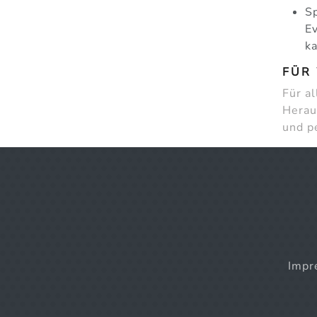
S
Ev
ka
FÜR 
Für a
Heraus
und p
Impr