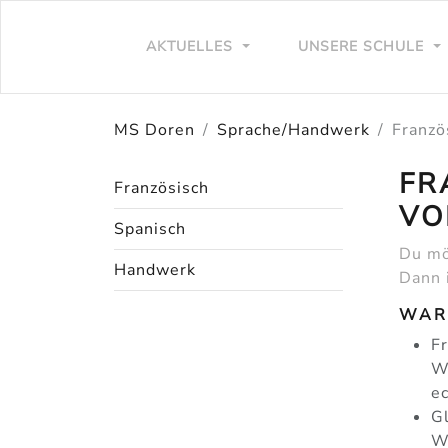
AKTUELLES
UNSERE SCHULE
MS Doren
Sprache/Handwerk
Franzö
FR
Französisch
VO
Spanisch
Du mö
Handwerk
Dann 
WAR
Fr
Wi
ec
G
W