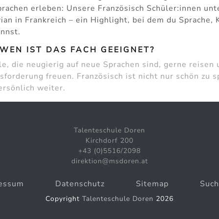
prachen erleben: Unsere Französisch Schüler:innen unt
ian in Frankreich – ein Highlight, bei dem du Sprache
nnst.
WEN IST DAS FACH GEEIGNET?
lle, die neugierig auf neue Sprachen sind, gerne reisen
forderung freuen. Französisch ist nicht nur schön zu s
ersönlich weiter.
Talenteschule Doren
Kirchdorf 200
+43 (0)5516/2098
direktion@msdoren.at
essum
Datenschutz
Sitemap
Such
Copyright
Talenteschule Doren
2026