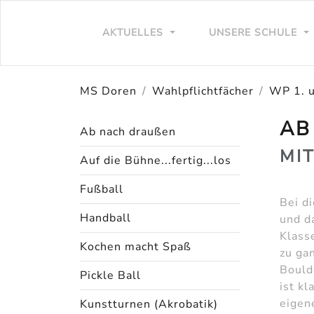
AKTUELLES
UNSERE SCHULE
MS Doren
Wahlpflichtfächer
WP 1. u
AB
Ab nach draußen
MI
Auf die Bühne...fertig...los
Fußball
Bei d
Handball
und d
Klass
Kochen macht Spaß
zu ga
Bould
Pickle Ball
ist k
eigen
Kunstturnen (Akrobatik)