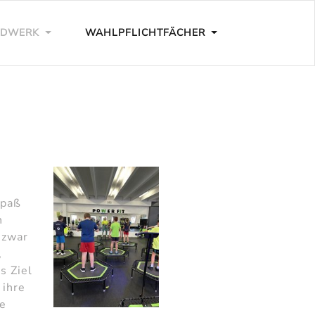
NDWERK
WAHLPFLICHTFÄCHER
Spaß
n
 zwar
,
s Ziel
 ihre
ue