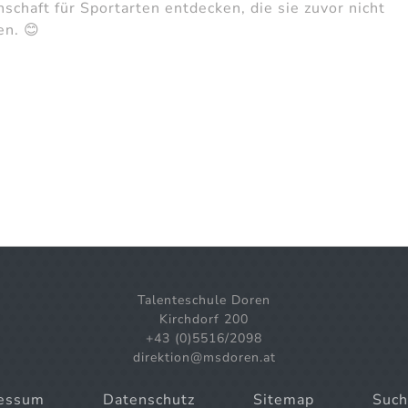
schaft für Sportarten entdecken, die sie zuvor nicht
en. 😊
Talenteschule Doren
Kirchdorf 200
+43 (0)5516/2098
direktion@msdoren.at
essum
Datenschutz
Sitemap
Such